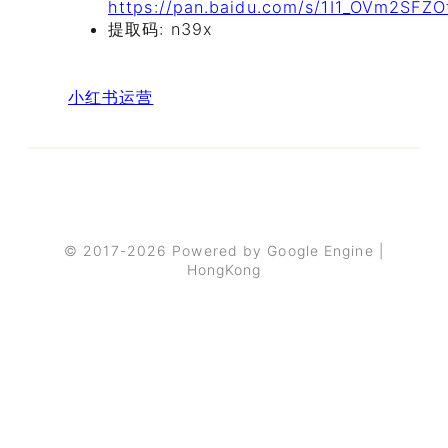
https://pan.baidu.com/s/1I1_OVm2SFZO
提取码: n39x
小红书运营
© 2017-2026 Powered by Google Engine |
HongKong