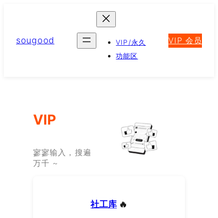
跳
至
内
sougood
VIP 会员
容
VIP/永久
功能区
VIP
寥寥输入，搜遍
万千 ~
社工库
🔥