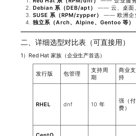
Red Hat 系（RPM/dnf）
—— 企业服
Debian 系（DEB/apt）
—— 云、桌面
SUSE 系（RPM/zypper）
—— 欧洲企
独立系（Arch、Alpine、Gentoo 等）
二、详细选型对比表（可直接用）
1）Red Hat 家族（企业生产首选）
支持周
商业
发行版
包管理
期
持
强（
RHEL
dnf
10 年
费）
CentO