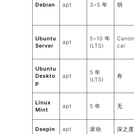
Debian
apt
3~5 年
弱
Ubuntu
5~10 年
Canon
apt
Server
(LTS)
cal
Ubuntu
5 年
Deskto
apt
有
(LTS)
p
Linux
apt
5 年
无
Mint
Deepin
apt
滚动
深之