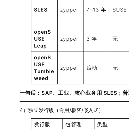
SLES
zypper
7~13 年
SUSE
openS
USE
zypper
3 年
无
Leap
openS
USE
zypper
滚动
无
Tumble
weed
一句话：
SAP、工业、核心业务用 SLES；普通
4）独立发行版（专用/极客/嵌入式）
发行版
包管理
类型