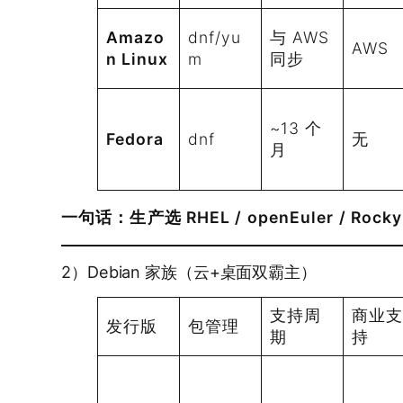
Amazo
dnf/yu
与 AWS
AWS
n Linux
m
同步
~13 个
Fedora
dnf
无
月
一句话：
生产选 RHEL / openEuler / Ro
2）Debian 家族（云+桌面双霸主）
支持周
商业
发行版
包管理
期
持