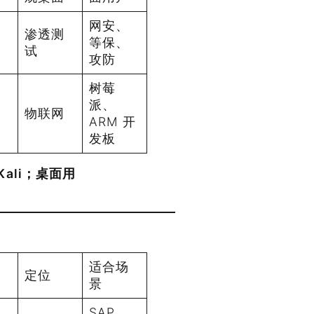
网安、
渗透测
等保、
试
攻防
树莓
派、
物联网
ARM 开
发板
Kali；桌面用
支
适合场
定位
景
SAP、