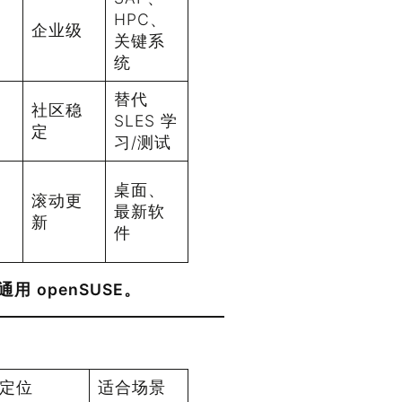
HPC、
企业级
关键系
统
替代
社区稳
SLES 学
定
习/测试
桌面、
滚动更
最新软
新
件
用 openSUSE。
定位
适合场景