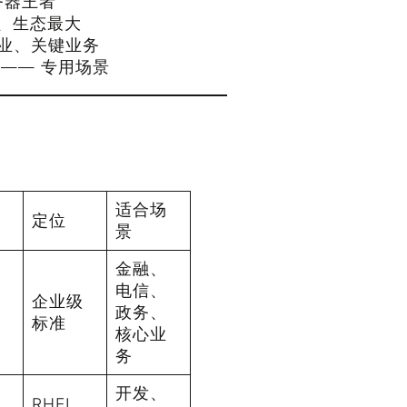
务器王者
、生态最大
业、关键业务
—— 专用场景
支
适合场
定位
景
金融、
电信、
付
企业级
政务、
标准
核心业
务
开发、
RHEL