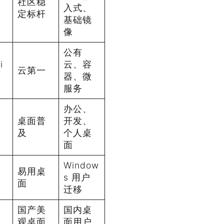
社区稳
入式、
定标杆
基础镜
像
公有
i
云、容
云第一
器、微
服务
办公、
桌面普
开发、
及
个人桌
面
Window
易用桌
s 用户
面
迁移
国产美
国内桌
度
观桌面
面用户