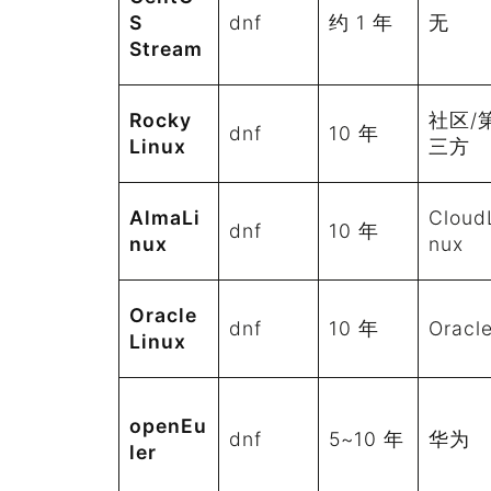
S
dnf
约 1 年
无
Stream
Rocky
社区/
dnf
10 年
Linux
三方
AlmaLi
Cloud
dnf
10 年
nux
nux
Oracle
dnf
10 年
Oracl
Linux
openEu
dnf
5~10 年
华为
ler