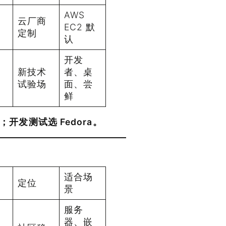
AWS
云厂商
EC2 默
定制
认
开发
新技术
者、桌
试验场
面、尝
鲜
cky；开发测试选 Fedora。
支
适合场
定位
景
服务
器、嵌