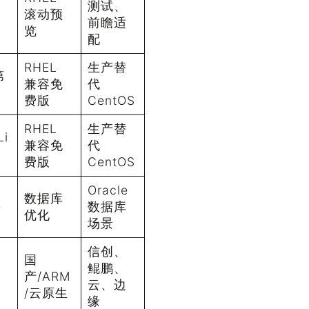
测试、
滚动预
前瞻适
览
配
RHEL
生产替
第
兼容免
代
费版
CentOS
RHEL
生产替
Li
兼容免
代
费版
CentOS
Oracle
数据库
e
数据库
优化
场景
信创、
国
鲲鹏、
产/ARM
云、边
/云原生
缘