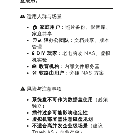
盘混用。
👥 适用人群与场景
🏠
家庭用户
：照片备份、影音库、
家庭共享
🧑‍💻
轻办公团队
：文档共享、版本
管理
🧪
DIY 玩家
：老电脑改 NAS、虚拟
机实验
🏫
教育机构
：内部文件服务器
🛠️
软路由用户
：旁挂 NAS 方案
⚠️ 风险与注意事项
系统盘不可作为数据盘使用
（必须
独立）
插件过多可能影响稳定性
虚拟机部署需注意磁盘规划
不适合高并发企业级场景
（建议
TrueNAS / 企业存储）