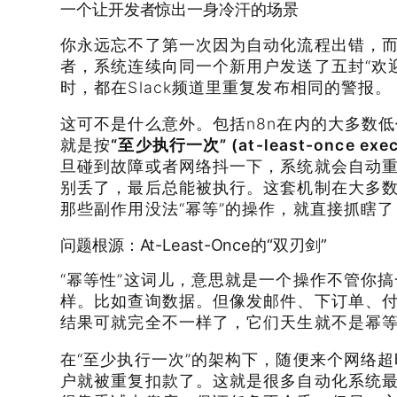
一个让开发者惊出一身冷汗的场景
你永远忘不了第一次因为自动化流程出错，
者，系统连续向同一个新用户发送了五封“欢
时，都在Slack频道里重复发布相同的警报。
这可不是什么意外。包括n8n在内的大多数
就是按
“至少执行一次” (at-least-once exec
旦碰到故障或者网络抖一下，系统就会自动
别丢了，最后总能被执行。这套机制在大多
那些副作用没法“幂等”的操作，就直接抓瞎
问题根源：At-Least-Once的“双刃剑”
“幂等性”这词儿，意思就是一个操作不管你
样。比如查询数据。但像发邮件、下订单、
结果可就完全不一样了，它们天生就不是幂
在“至少执行一次”的架构下，随便来个网络
户就被重复扣款了。这就是很多自动化系统