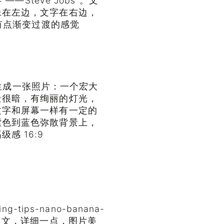
—Steve Jobs”。文
像在左边，文字在右边，
物有点渐变过渡的感觉
文字生成一张照片：一个宏大
景很暗，有绚丽的灯光，
文字和屏幕一样有一定的
紫色到蓝色弥散背景上，
感 16:9
ing-tips-nano-banana-
中文，详细一点，图片美